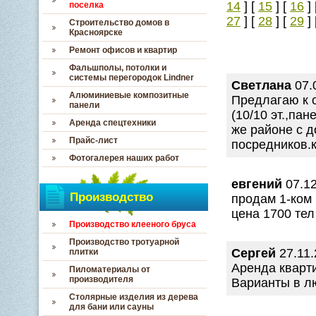
14
] [
15
] [
16
] 
поселка
27
] [
28
] [
29
] 
Строительство домов в
Красноярске
Ремонт офисов и квартир
Фальшполы, потолки и
системы перегородок Lindner
Светлана
07.
Алюминиевые композитные
Предлагаю к о
панели
(10/10 эт.,па
Аренда спецтехники
же районе с д
Прайс-лист
посредников.
Фотогалерея наших работ
евгений
07.12
Производство
продам 1-ком 
цена 1700 тел
Производство клееного бруса
Производство тротуарной
Сергей
27.11.
плитки
Аренда кварт
Пиломатериалы от
производителя
Варианты в лю
Столярные изделия из дерева
для бани или сауны