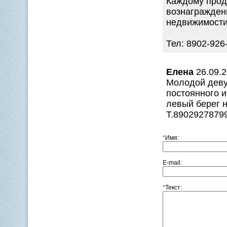
Каждому прод
вознаграждени
недвижимости
Тел: 8902-926
Елена
26.09.2
Мoлoдoй деву
постоянного 
левый берег н
Т.8902927879
*
Имя:
E-mail:
*
Текст: