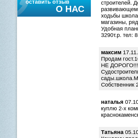
оставить отзыв
строителей. Д
О НАС
развивающемс
ходьбы школа,
магазины, ря
Удобная план
3290т.р. тел: 
максим
17.11.
Продам гост.1
НЕ ДОРОГО!!!
Судостроитель
сады.школа.М
Собственник 
наталья
07.10
куплю 2-х ком
краснокаменс
Татьяна
05.10