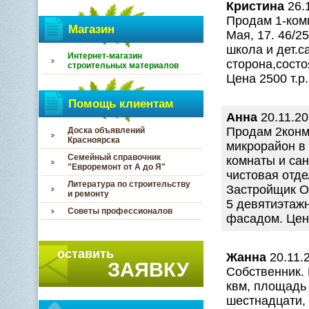
Кристина
26.1
Продам 1-комн
Магазин
Мая, 17. 46/2
школа и дет.с
Интернет-магазин
сторона,состо
строительных материалов
Цена 2500 т.р.
Помощь клиентам
Анна
20.11.20
Продам 2конм
Доска объявлений
Красноярска
микрорайон в
Семейный справочник
комнаты и сан
"Евроремонт от А до Я"
чистовая отде
Литература по строительству
Застройщик О
и ремонту
5 девятиэтаж
Советы профессионалов
фасадом. Цена
оставить
Жанна
20.11.
ЗАЯВКУ
Собственник.
квм, площадь 
шестнадцати,