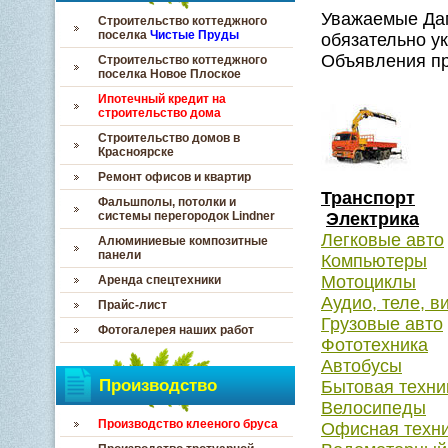
Уважаемые Дам
Строительство коттеджного
поселка
Чистые Пруды
обязательно у
Объявления пр
Строительство коттеджного
поселка Новое Плоское
Ипотечный кредит на
строительство дома
Строительство домов в
Красноярске
Ремонт офисов и квартир
Транспорт
Фальшполы, потолки и
системы перегородок Lindner
Электрика
Легковые авто
Алюминиевые композитные
панели
Компьютеры
Мотоциклы
Аренда спецтехники
Аудио, теле, в
Прайс-лист
Грузовые авто
Фотогалерея наших работ
Фототехника
Автобусы
Производство
Бытовая техни
Велосипеды
Производство клееного бруса
Офисная техн