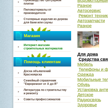
Водомоторный
Производство тротуарной
плитки
Разное
Пиломатериалы от
Автосервис
производителя
Ремонт техник
Столярные изделия из дерева
Автозапчасти
для бани или сауны
Разное
Магазин
Интернет-магазин
строительных материалов
Для дома
Средства свя
Помощь клиентам
Мебель
Телефоны и 
Доска объявлений
Одежда
Красноярска
Мобильные те
Семейный справочник
"Евроремонт от А до Я"
Обувь
Установка ант
Литература по строительству
и ремонту
Детское
Радиосвязь
Советы профессионалов
Здоровье