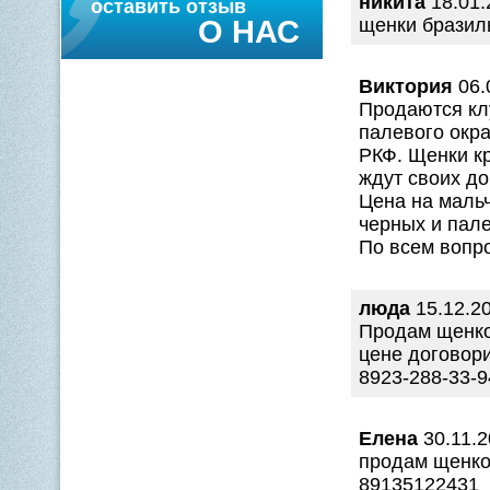
никита
18.01.
оставить отзыв
О НАС
щенки бразиль
Виктория
06.
Продаются кл
палевого окра
РКФ. Щенки кр
ждут своих до
Цена на мальч
черных и пал
По всем вопр
люда
15.12.20
Продам щенко
цене договор
8923-288-33-9
Елена
30.11.2
продам щенко
89135122431