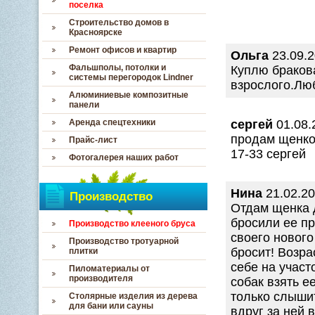
поселка
Строительство домов в
Красноярске
Ремонт офисов и квартир
Ольга
23.09.2
Фальшполы, потолки и
Куплю браков
системы перегородок Lindner
взрослого.Лю
Алюминиевые композитные
панели
Аренда спецтехники
сергей
01.08.
продам щенков
Прайс-лист
17-33 сергей
Фотогалерея наших работ
Нина
21.02.20
Производство
Отдам щенка 
бросили ее пр
Производство клееного бруса
своего нового
Производство тротуарной
бросит! Возра
плитки
себе на участ
Пиломатериалы от
производителя
собак взять е
только слыши
Столярные изделия из дерева
для бани или сауны
вдруг за ней 