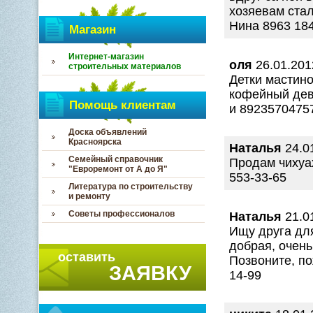
хозяевам стало
Нина 8963 184
Магазин
Интернет-магазин
оля
26.01.201
строительных материалов
Детки мастин
кофейный дев
Помощь клиентам
и 8923570475
Доска объявлений
Красноярска
Наталья
24.0
Семейный справочник
Продам чихуах
"Евроремонт от А до Я"
553-33-65
Литература по строительству
и ремонту
Советы профессионалов
Наталья
21.0
Ищу друга для
добрая, очень
оставить
Позвоните, по
ЗАЯВКУ
14-99