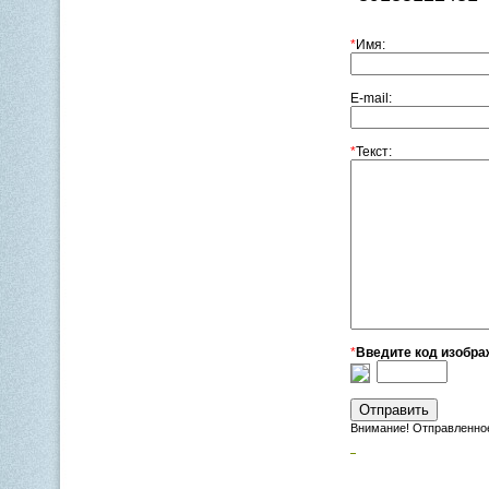
*
Имя:
E-mail:
*
Текст:
*
Введите код изобра
Внимание! Отправленное