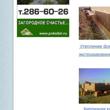
Утепление фу
экструдирова
Кирпичная к