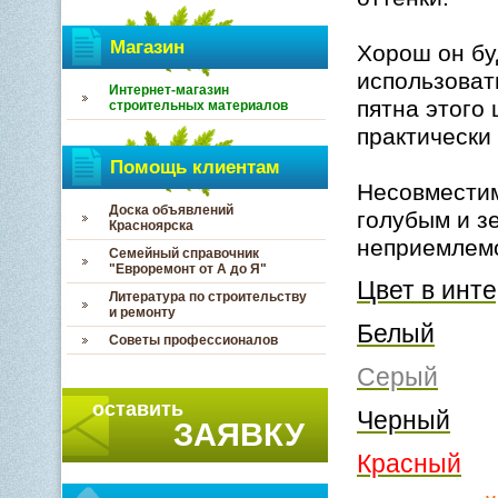
Магазин
Хорош он буд
использоват
Интернет-магазин
пятна этого
строительных материалов
практически
Помощь клиентам
Несовместим
Доска объявлений
голубым и з
Красноярска
неприемлем
Семейный справочник
"Евроремонт от А до Я"
Цвет в инт
Литература по строительству
и ремонту
Белый
Советы профессионалов
Серый
оставить
Черный
ЗАЯВКУ
Красный