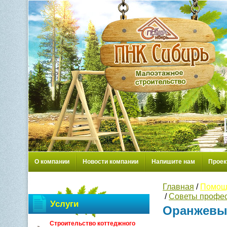
О компании
Новости компании
Напишите нам
Проек
Главная
/
Помощ
/
Советы профе
Услуги
Оранжев
Строительство коттеджного