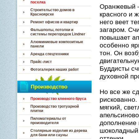
поселка
Оранжевый –
Строительство домов в
красного и ж
Красноярске
него веет т
Ремонт офисов и квартир
загаром. Счи
Фальшполы, потолки и
системы перегородок Lindner
повышает ап
Алюминиевые композитные
особенно яр
панели
тон. Он воз
Аренда спецтехники
двигательну
Прайс-лист
Буддисты сч
Фотогалерея наших работ
духовной пр
Производство
Но все же с
рискованно.
Производство клееного бруса
мягкий, све
Производство тротуарной
плитки
апельсиново
Пиломатериалы от
дополнение 
производителя
шоколадный 
Столярные изделия из дерева
для бани или сауны
оттенки.